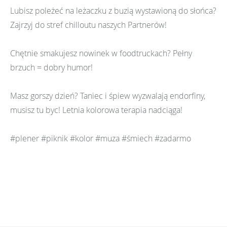
Lubisz poleżeć na leżaczku z buzią wystawioną do słońca?
Zajrzyj do stref chilloutu naszych Partnerów!
Chętnie smakujesz nowinek w foodtruckach? Pełny
brzuch = dobry humor!
Masz gorszy dzień? Taniec i śpiew wyzwalają endorfiny,
musisz tu byc! Letnia kolorowa terapia nadciąga!
#plener #piknik #kolor #muza #śmiech #zadarmo