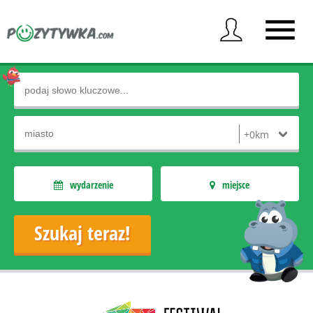
wydarzenie
miejsce