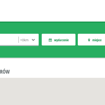
wydarzenie
miejsce
ORÓW