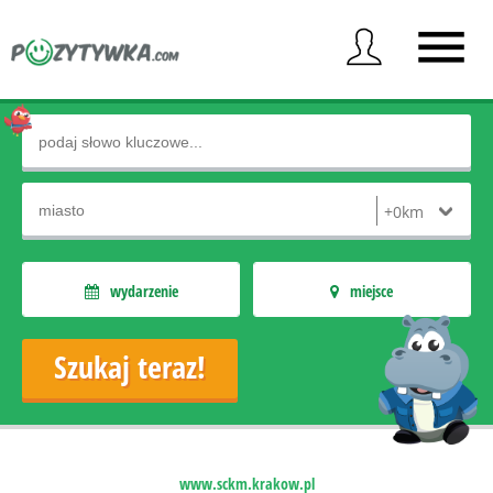
wydarzenie
miejsce
www.sckm.krakow.pl