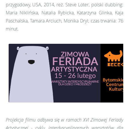
przygodowy, USA, 2014, reż. Steve Loter, polski dubbing:
Maria Niklińska, Natalia Rybicka, Katarzyna Glinka, Kaja
Paschalska, Tamara Arciuch, Monika Dryl; czas trwania: 76
minut.
Projekcja filmu odbywa się w ramach XVI Zimowej Feriady
Artystycznej -
cyklu interdyscyplinarnych warsztatów dla