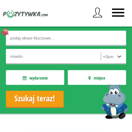
wydarzenie
miejsce