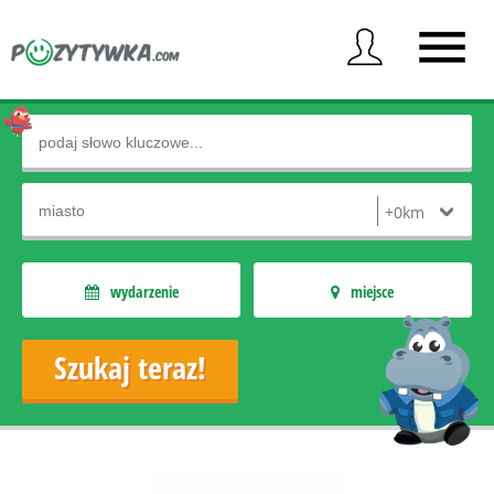
wydarzenie
miejsce