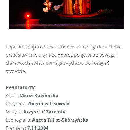
Popularna bajka o Szewcu Dratewce to pogodne i ciepłe
przedstawienie o tym, że dobroć połączona z odwagą i
ciekawością świata pomaga zwyciężać zło i osiągać
szczęście.
Realizatorzy:
Autor:
Maria Kownacka
Reżyseria:
Zbigniew Lisowski
Muzyka:
Krzysztof Zaremba
Scenografia:
Aneta Tulisz-Skórzyńska
Premiera
: 7.11.2004