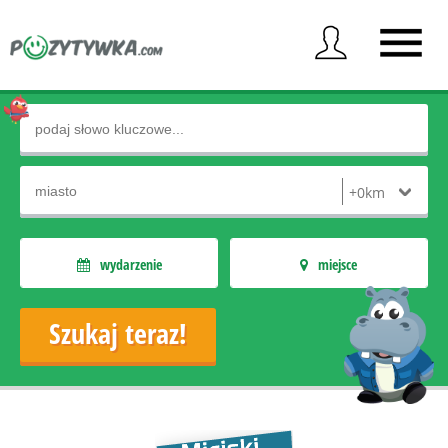
wydarzenie
miejsce