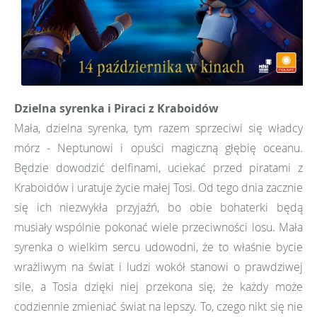
Dzielna syrenka i Piraci z Kraboidów
Mała, dzielna syrenka, tym razem sprzeciwi się władcy
mórz - Neptunowi i opuści magiczną głębię oceanu.
Będzie dowodzić delfinami, uciekać przed piratami z
Kraboidów i uratuje życie małej Tosi. Od tego dnia zacznie
się ich niezwykła przyjaźń, bo obie bohaterki będą
musiały wspólnie pokonać wiele przeciwności losu. Mała
syrenka o wielkim sercu udowodni, że to właśnie bycie
wrażliwym na świat i ludzi wokół stanowi o prawdziwej
sile, a Tosia dzięki niej przekona się, że każdy może
codziennie zmieniać świat na lepszy. To, czego nikt się nie