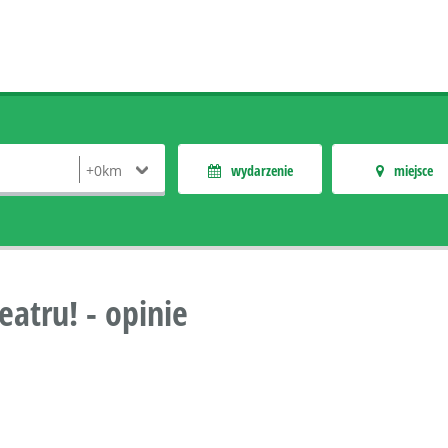
wydarzenie
miejsce
eatru! - opinie