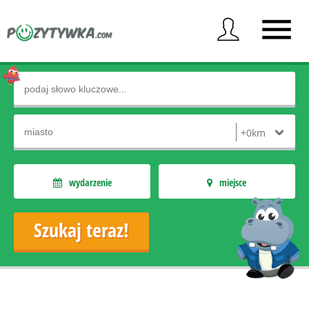
wydarzenie
miejsce