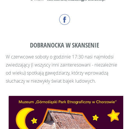
DOBRANOCKA W SKANSENIE
W czerwcowe soboty o godzinie 17:30 nasi najmłodsi
zwiedzający (i wszyscy inni zainteresowani - niezależnie
od wieku) spotkają gawędziarzy, którzy wprowadzą
słuchaczy w niezwykły świat bajek ludowych.