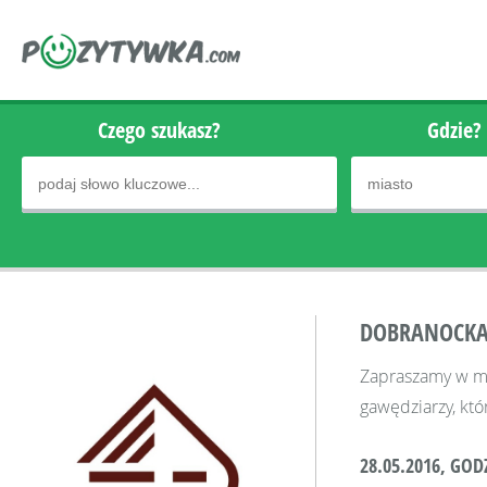
Czego szukasz?
Gdzie?
DOBRANOCKA
Zapraszamy w maj
gawędziarzy, któ
28.05.2016, GODZ