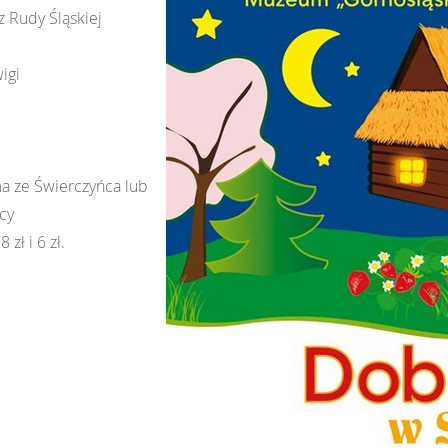
 Rudy Śląskiej
igi
a ze Świerczyńca lub
icy
 8 zł i 6 zł.