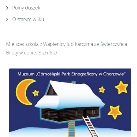
Polny duszek
O starym wilku
Miejsce: szkoła z Wapienicy lub karczma ze Świerczyńca
Bilety w cenie: 8 zł i 6 zł