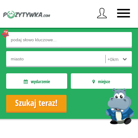
wydarzenie
miejsce