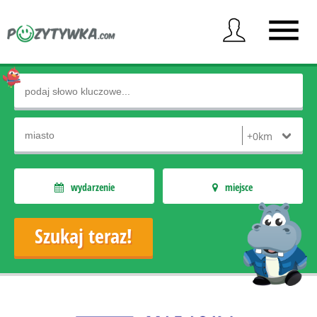
wydarzenie
miejsce