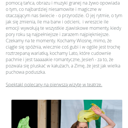
pomocą tańca, obrazu i muzyki granej na żywo opowiada
o tym, co najbardziej niesamowite i magiczne w
otaczającym nas świecie - o przyrodzie. O jej rytmie, o tym
jak się zmienia, ile ma barw i odcieni, i wreszcie ile
emocji wywołują te wszystkie zjawiskowe momenty, kiedy
pory roku są najpełniejsze i zarazem najpiękniejsze.
Czekamy na te momenty. Kochamy Wiosnę, mimo, że
ciągle się spóźnia, wiecznie coś gubi i w ogóle jest trochę
roztrzepaną wariatką, kochamy Lato, które cudownie
pachnie i jest taaaaakie romantyczne, Jesień - za to, że
pozwala się pluskać w kałużach, a Zimę, że jest jak wielka
puchowa poduszka.
Spektakl polecany na pierwszą wizytę w teatrze.