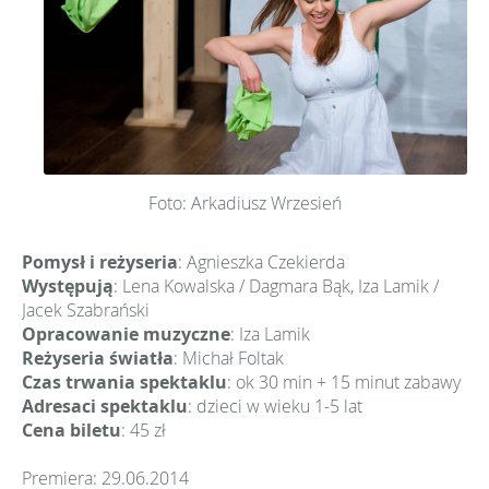
Foto: Arkadiusz Wrzesień
Pomysł i reżyseria
: Agnieszka Czekierda
Występują
: Lena Kowalska / Dagmara Bąk, Iza Lamik /
Jacek Szabrański
Opracowanie muzyczne
: Iza Lamik
Reżyseria światła
: Michał Foltak
Czas trwania spektaklu
: ok 30 min + 15 minut zabawy
Adresaci spektaklu
: dzieci w wieku 1-5 lat
Cena biletu
: 45 zł
Premiera: 29.06.2014