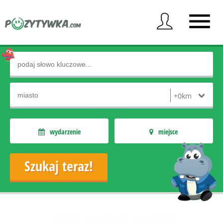
wydarzenie
miejsce