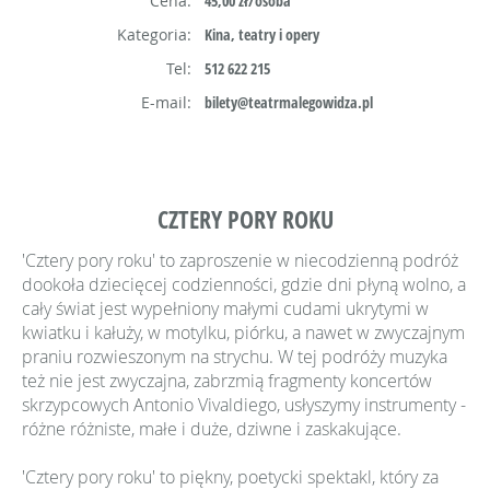
Cena:
45,00 zł/osoba
Kategoria:
Kina, teatry i opery
Tel:
512 622 215
E-mail:
bilety@teatrmalegowidza.pl
CZTERY PORY ROKU
'Cztery pory roku' to zaproszenie w niecodzienną podróż
dookoła dziecięcej codzienności, gdzie dni płyną wolno, a
cały świat jest wypełniony małymi cudami ukrytymi w
kwiatku i kałuży, w motylku, piórku, a nawet w zwyczajnym
praniu rozwieszonym na strychu. W tej podróży muzyka
też nie jest zwyczajna, zabrzmią fragmenty koncertów
skrzypcowych Antonio Vivaldiego, usłyszymy instrumenty -
różne różniste, małe i duże, dziwne i zaskakujące.
'Cztery pory roku' to piękny, poetycki spektakl, który za