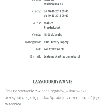
Mickiewicza 13
Kiedy:
od 10-10-2018 09:00
do 19-10-2018 09:00
Wiek:
Maluch
Przedszkolak
Cena:
15,00 zł/osoba
Kategoria:
Kina, teatry i opery
Tel:
+48 17 862 68 08
E-mail:
teatrmaska@teatrmaska.pl
CZASOODKRYWANIE
Czas na spotkanie z władcą zegarów, wskazówek i
przesypującego się piasku. Spróbujmy razem poznać jego
tajemnice.