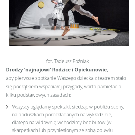
fot. Tadeusz Poźniak
Drodzy 'najnajowi' Rodzice i Opiekunowie,
aby pierwsze spotkanie Waszego dziecka z teatrem stało
się początkiem wspaniałej przygody, warto pamiętać o
kilku podstawowych zasadach:
Wszyscy oglądamy spektakl, siedząc w pobliżu sceny,
na poduszkach porozkładanych na wykładzinie,
dlatego na widownię wchodzimy bez butów (w
skarpetkach lub przyniesionym ze sobą obuwiu