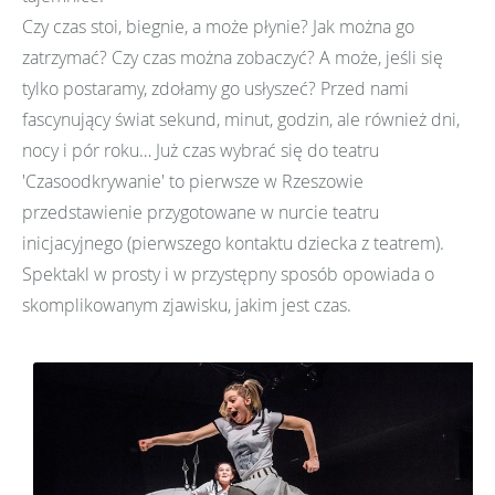
Czy czas stoi, biegnie, a może płynie? Jak można go
zatrzymać? Czy czas można zobaczyć? A może, jeśli się
tylko postaramy, zdołamy go usłyszeć? Przed nami
fascynujący świat sekund, minut, godzin, ale również dni,
nocy i pór roku… Już czas wybrać się do teatru
'Czasoodkrywanie' to pierwsze w Rzeszowie
przedstawienie przygotowane w nurcie teatru
inicjacyjnego (pierwszego kontaktu dziecka z teatrem).
Spektakl w prosty i w przystępny sposób opowiada o
skomplikowanym zjawisku, jakim jest czas.