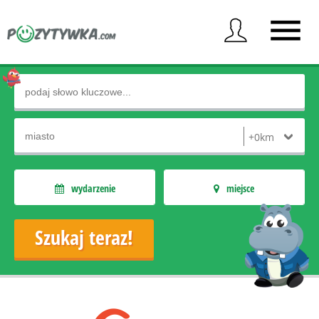
wydarzenie
miejsce