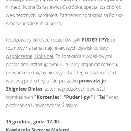
n. med. Iwona Banasiewicz-Szkróbka
, specjalista chorób
wewnętrznych, kardiolog. Partnerem spotkania są Polsko-
Amerykańskie Kliniki Serca.
Realizowany od trzech sezonów cykl
PUDER I PYŁ
to
rozmowy na temat najciekawszych zjawisk kultury
współczesnej i lokalnej
. To spotkania z wyjątkowymi
postaciami kształtującymi kulturalny krajobraz regionu,
prowadzone tak, by nie zagrzebać tego co ważne pod
warstwą pudru i pyłu. Od początku
prowadzi je
Zbigniew Białas
, autor nagrodzonych powieści
kryminalnych
"Korzeniec"
,
"Puder i pył"
i
"Tal"
oraz
profesor na Uniwersytecie Śląskim.
15 grudnia, godz. 17.00.
Kawiarnia Sceny w Malarni.