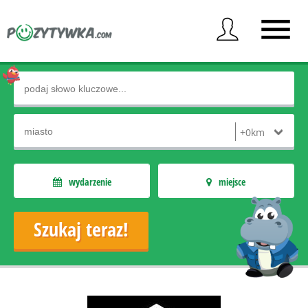
wydarzenie
miejsce