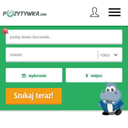
wydarzenie
miejsce