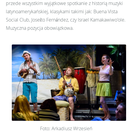
przede wszystkim wyjątkowe spotkanie z historią muzyki
latynoamerykańskiej, klasykami takimi jak: Buena Vista
Social Club, Joseíto Fernández, czy Israel Kamakawiwo'ole.
Muzyczna pozycja obowiązkowa.
Foto: Arkadiusz Wrzesień