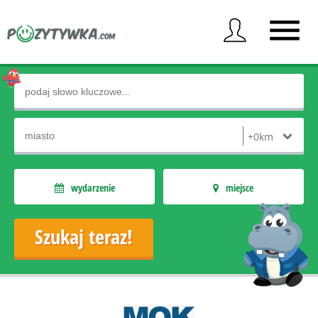
wydarzenie
miejsce