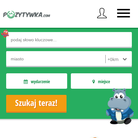
wydarzenie
miejsce