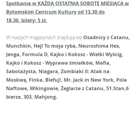
Spotkania w KAŻDĄ OSTATNIĄ SOBOTĘ MIESIĄCA w
Bytomskim Centrum Kultury od 13.30 do
18.30, bilety: 5 zł.
W naszych magazynach znajdują się
Osadnicy z Catanu,
Munchkin, Hej! To moja ryba, Neuroshima Hex,
Jenga, Formula D, Kajko i Kokosz - Wielki Wyścig,
Kajko i Kokosz - Wyprawa śmiałków, Mafia,
Sabotażysta, Niagara, Zombiaki II: Atak na
Moskwę, Finka, Blefuj!, Mr. Jack in New York, Pola
Naftowe, Wikingowie, Żeglarze z Catanu, 51.Stan,6
bierze, 303, Mahjong.