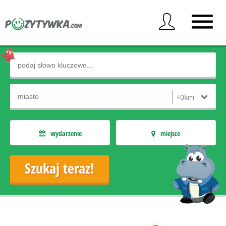
wydarzenie
miejsce