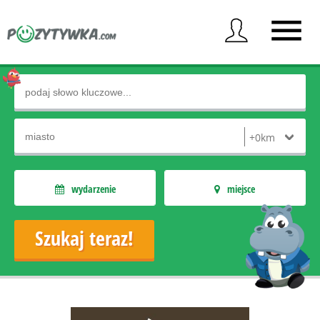
wydarzenie
miejsce