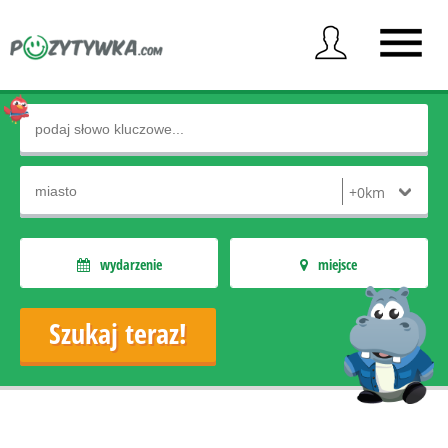
wydarzenie
miejsce