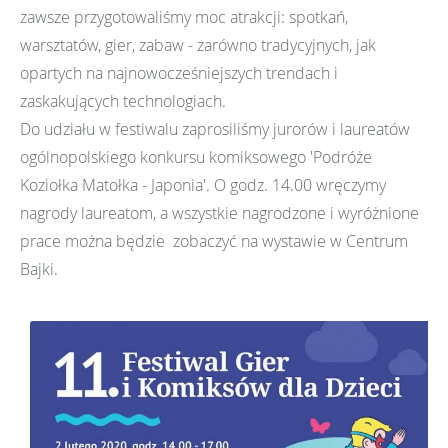
zawsze przygotowaliśmy moc atrakcji: spotkań,
warsztatów, gier, zabaw - zarówno tradycyjnych, jak
opartych na najnowocześniejszych trendach i
zaskakujących technologiach.
Do udziału w festiwalu zaprosiliśmy jurorów i laureatów
ogólnopolskiego konkursu komiksowego 'Podróże
Koziołka Matołka - Japonia'. O godz. 14.00 wręczymy
nagrody laureatom, a wszystkie nagrodzone i wyróżnione
prace można będzie zobaczyć na wystawie w Centrum
Bajki.