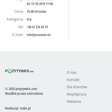
do 13-10-2019 17:00
Cena:
10,00 zł/osoba
Kategoria:
Gry
Tel:
+48 41 376 50 79
E-mail:
ecb@pacanow.eu
O nas
Kontakt
Dla klientów
© 2026 pozytywka.com
Wszelkie prawa zastrzeżone.
Współpraca
Reklama
Realizacja:
icube.pl