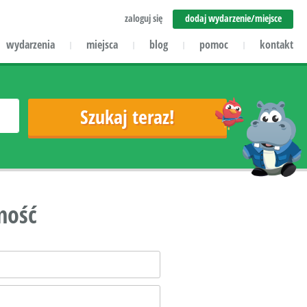
zaloguj się
dodaj wydarzenie/miejsce
wydarzenia
miejsca
blog
pomoc
kontakt
|
|
|
|
mość