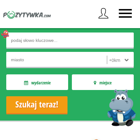
wydarzenie
miejsce