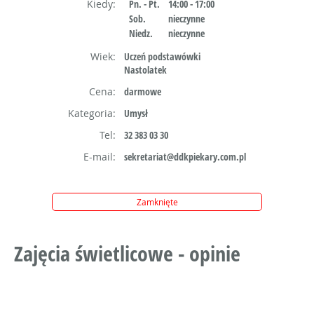
Kiedy:
Pn. - Pt.
14:00 - 17:00
Sob.
nieczynne
Niedz.
nieczynne
Wiek:
Uczeń podstawówki
Nastolatek
Cena:
darmowe
Kategoria:
Umysł
Tel:
32 383 03 30
E-mail:
sekretariat@ddkpiekary.com.pl
Zamknięte
Zajęcia świetlicowe - opinie