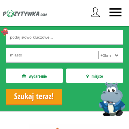
wydarzenie
miejsce