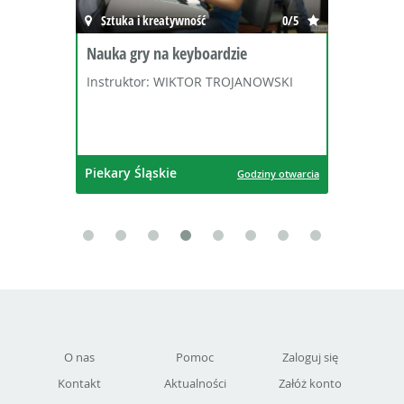
Sztuka i kreatywność
0/5
Sztuka
auka gry na keyboardzie
Klub M
nstruktor: WIKTOR TROJANOWSKI
Osoba p
ekary Śląskie
Piekary 
Godziny otwarcia
O nas
Pomoc
Zaloguj się
Kontakt
Aktualności
Załóż konto