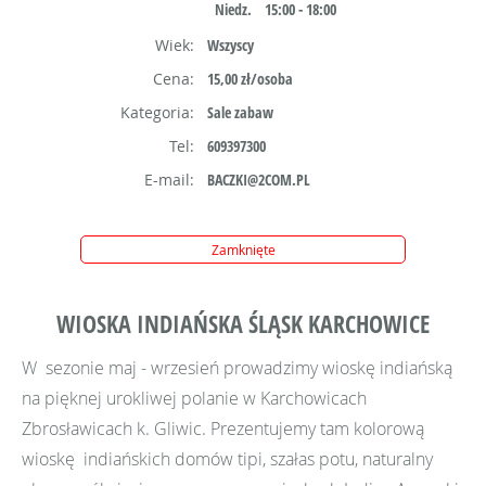
Niedz.
15:00 - 18:00
Wiek:
Wszyscy
Cena:
15,00 zł/osoba
Kategoria:
Sale zabaw
Tel:
609397300
E-mail:
BACZKI@2COM.PL
Zamknięte
WIOSKA INDIAŃSKA ŚLĄSK KARCHOWICE
W sezonie maj - wrzesień prowadzimy wioskę indiańską
na pięknej urokliwej polanie w Karchowicach
Zbrosławicach k. Gliwic. Prezentujemy tam kolorową
wioskę indiańskich domów tipi, szałas potu, naturalny