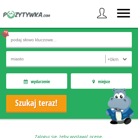
wydarzenie
miejsce
Zaloguj się, żeby wystawić ocenę.