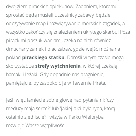
dwojgiem pirackich opiekunów. Zadaniem, któremu
sprostać będą musieli uczestnicy zabawy, będzie
odczytywanie map i rozwiązywanie morskich zagadek, a
wszystko zakończy się znalezieniem ukrytego skarbu! Poza
pirackimi poszukiwaniami, czeka na nich również
dmuchany zamek i plac zabaw, gdzie wejść można na
pokład
pirackiego statku
. Dorośli w tym czasie mogą
skorzystać ze
strefy wytchnienia
, w której czekają
hamaki i leżaki. Gdy dopadnie nas pragnienie,
pamiętajcie, by zaspokoić je w Tawernie Pirata.
Jeśli więc łamiecie sobie głowę nad pytaniami: 'czy
meduzy mają serce?' lub 'jakiej płci była ryba, którą
ostatnio zjedliście?', wizyta w Parku Wieloryba
rozwieje Wasze wątpliwości.