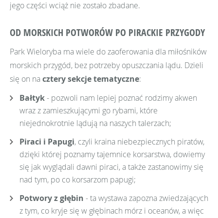
jego części wciąż nie zostało zbadane.
OD MORSKICH POTWORÓW PO PIRACKIE PRZYGODY
Park Wieloryba ma wiele do zaoferowania dla miłośników
morskich przygód, bez potrzeby opuszczania lądu. Dzieli
się on na
cztery sekcje tematyczne
:
Bałtyk
- pozwoli nam lepiej poznać rodzimy akwen
wraz z zamieszkującymi go rybami, które
niejednokrotnie lądują na naszych talerzach;
Piraci i Papugi
, czyli kraina niebezpiecznych piratów,
dzięki której poznamy tajemnice korsarstwa, dowiemy
się jak wyglądali dawni piraci, a także zastanowimy się
nad tym, po co korsarzom papugi;
Potwory z głębin
- ta wystawa zapozna zwiedzających
z tym, co kryje się w głębinach mórz i oceanów, a więc