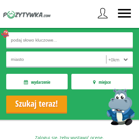
wydarzenie
miejsce
Zaloguj się, żeby wystawić ocenę.