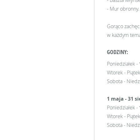
- Baszta Młyńsk
- Mur obronny.
Gorąco zachęc
w każdym temac
GODZINY:
Poniedziałek -
Wtorek - Piąte
Sobota - Niedz
1 maja - 31 s
Poniedziałek -
Wtorek - Piąte
Sobota - Niedz