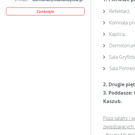
Refektarz,
Zamknięte
Komnata pro
Kaplica,
Dormitoriu
Sala Gryfitó
Sala Portret
2. Drugie pię
3. Poddasze:
Kaszub.
Poza salami i 
zwiedzających t