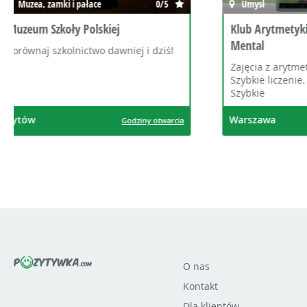
Umysł
5/5
Sale zab
Klub Arytmetyki Mentalnej Indigo
Bawialnia
Mental
KOSMICZN
Planet!
Zajęcia z arytmetyki mentalnej |
Szybkie liczenie. Szybkie czytanie.
Szybkie
Warszawa
Czeladź
Godziny otwarcia
O nas
Kontakt
Dla klientów