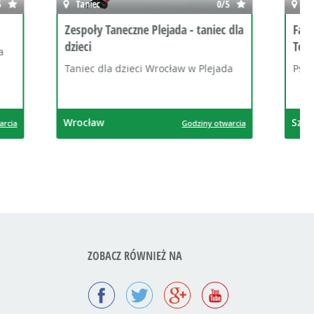
0/5
Umysł
0/5
taniec dla
Fabryka Relacji - Strefa Rozwoju i
Terapii
 Plejada
Psychoterapia dla dzieci i młodzieży
Szczecin
ziny otwarcia
Godziny otwarcia
ZOBACZ RÓWNIEŻ NA