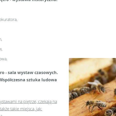
kuratora,
m,
w,
owa,
tro - sala wystaw czasowych.
 Współczesna sztuka ludowa
wystawami na piętrze, czekają na
akże takie miejsca, jak: