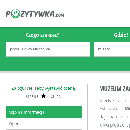
Czego szukasz?
Gdzie?
MUZEUM ZA
Zaloguj się, żeby wystawić ocenę.
Ocena:
0.00 / 5
Każdy z nas mo
Bytowskich.
Mu
Ogólne informacje
daje nam możli
Opinie
kilku piętrach,