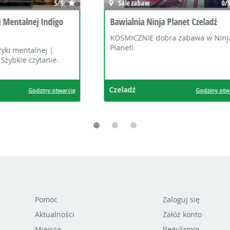
aw
0/5
Taniec
 Ninja Planet Czeladź
Zespoły Taneczne Plejada - 
dzieci
IE dobra zabawa w Ninja
Taniec dla dzieci Wrocław w
Wrocław
Godziny otwarcia
God
Pomoc
Zaloguj się
Aktualności
Załóż konto
Miejsca
Regulamin