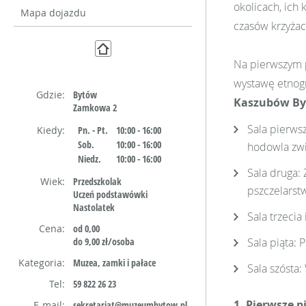
okolicach, ich 
Mapa dojazdu
czasów krzyżac
Na pierwszym 
wystawę etnog
Gdzie:
Bytów
Kaszubów By
Zamkowa 2
Sala pierwsz
Kiedy:
Pn. - Pt.
10:00 - 16:00
Sob.
10:00 - 16:00
hodowla zwi
Niedz.
10:00 - 16:00
Sala druga: 
Wiek:
Przedszkolak
pszczelarst
Uczeń podstawówki
Nastolatek
Sala trzecia
Cena:
od 0,00
do 9,00 zł/osoba
Sala piąta: 
Kategoria:
Muzea, zamki i pałace
Sala szósta
Tel:
59 822 26 23
1. Pierwsze p
E-mail:
sekretariat@muzeumbytow.pl