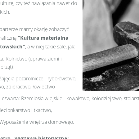
kulturę, czy też nawiązania nawet do
kich.
parterze mamy okazję zobaczyć
raficzną
"Kultura materialna
towskich"
, a w niej
takie sale, jak
:
a: Rolnictwo (uprawa ziemi i
erząt),
Zajęcia pozarolnicze - rybołówstwo,
wo, zbieractwo, łowiectwo
 i czwarta: Rzemiosła wiejskie - kowalstwo, kołodziejstwo, stolar
Plecionkarstwo i tkactwo,
: Wyposażenie wnętrza domowego.
iętro - wystawa historyczna: