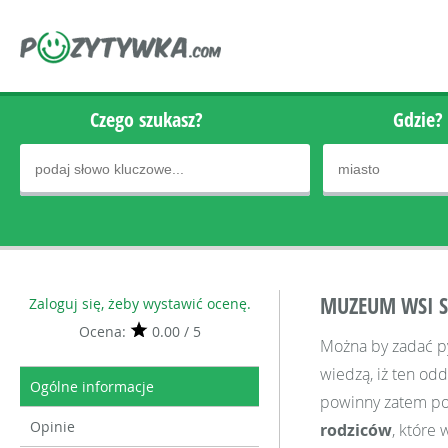
Czego szukasz?
Gdzie?
MUZEUM WSI S
Zaloguj się, żeby wystawić ocenę.
Ocena:
0.00 / 5
Można by zadać py
wiedzą, iż ten odd
Ogólne informacje
powinny zatem poja
Opinie
rodziców
, które