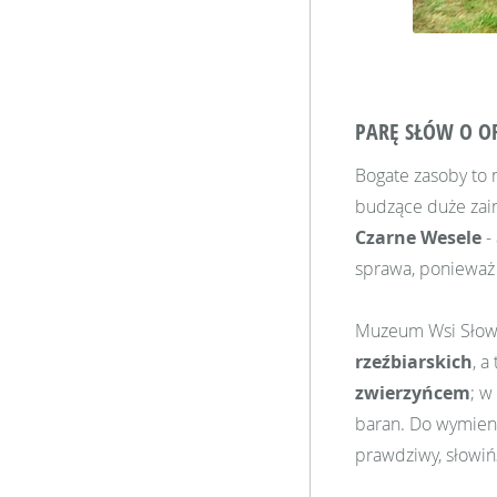
PARĘ SŁÓW O O
Bogate zasoby to 
budzące duże zain
Czarne Wesele
-
sprawa, ponieważ t
Muzeum Wsi Słowiń
rzeźbiarskich
, a
zwierzyńcem
; w
baran. Do wymieni
prawdziwy, słowiń