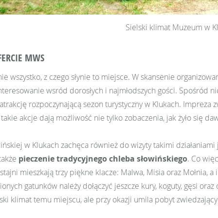
Sielski klimat Muzeum w K
FERCIE MWS
nie wszystko, z czego słynie to miejsce. W skansenie organizow
teresowanie wsród dorosłych i najmłodszych gości. Spośród n
 atrakcję rozpoczynającą sezon turystyczny w Klukach. Impreza z
akie akcje dają możliwość nie tylko zobaczenia, jak żyło się da
skiej w Klukach zachęca również do wizyty takimi działaniami
 także
pieczenie tradycyjnego chleba słowińskiego
. Co wię
 stajni mieszkają trzy piękne klacze: Malwa, Misia oraz Mołnia, 
onych gatunków należy dołączyć jeszcze kury, koguty, gęsi oraz 
ski klimat temu miejscu, ale przy okazji umila pobyt zwiedzają