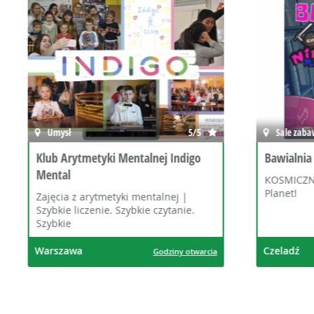
Sale zabaw
0/5
Taniec
Bawialnia Ninja Planet Czeladź
Zespoły T
dzieci
KOSMICZNIE dobra zabawa w Ninja
Planet!
Taniec dl
Czeladź
Wrocław
Godziny otwarcia