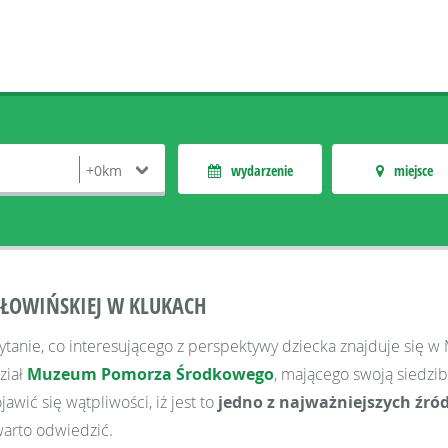
wydarzenie
miejsce
ŁOWIŃSKIEJ W KLUKACH
tanie, co interesującego z perspektywy dziecka znajduje się 
ział
Muzeum Pomorza Środkowego
, mającego swoją siedzib
wić się wątpliwości, iż jest to
jedno z najważniejszych źróde
 warto odwiedzić.