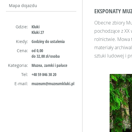
Mapa dojazdu
EKSPONATY M
Obecne zbiory Mu
Gdzie:
Kluki
pochodzące z XX w
Kluki 27
rolnictwie. Mowa 
Kiedy:
Godziny do ustalenia
materiały archiwa
Cena:
od 0,00
sztuki ludowej i 
do 32,00 zł/osoba
Kategoria:
Muzea, zamki i pałace
Tel:
+48 59 846 30 20
E-mail:
muzeum@muzeumkluki.pl