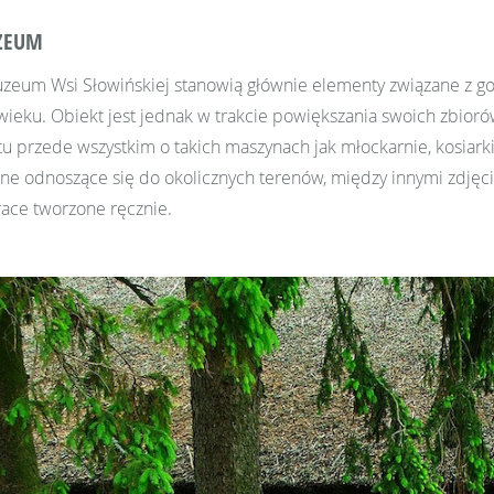
UZEUM
zeum Wsi Słowińskiej stanowią głównie elementy związane z
ieku. Obiekt jest jednak w trakcie powiększania swoich zbioró
tu przede wszystkim o takich maszynach jak młockarnie, kosiark
lne odnoszące się do okolicznych terenów, między innymi zdjęc
prace tworzone ręcznie.