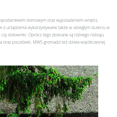
 gospodarstwem domowym oraz wyposażeniem wnętrz,
w o urządzenia wykorzystywane także w ubiegłym stuleciu w
i czy dołowniki. Oprócz tego zbierane są różnego rodzaju
ia oraz pocztówki. MWS gromadzi też dzieła współczesnej