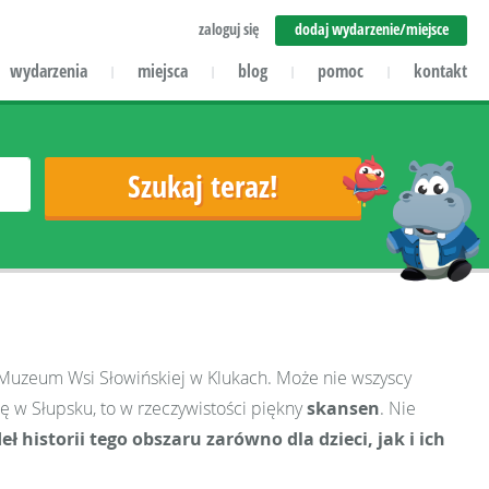
zaloguj się
dodaj wydarzenie/miejsce
wydarzenia
miejsca
blog
pomoc
kontakt
|
|
|
|
w Muzeum Wsi Słowińskiej w Klukach. Może nie wszyscy
ę w Słupsku, to w rzeczywistości piękny
skansen
. Nie
ł historii tego obszaru zarówno dla dzieci, jak i ich