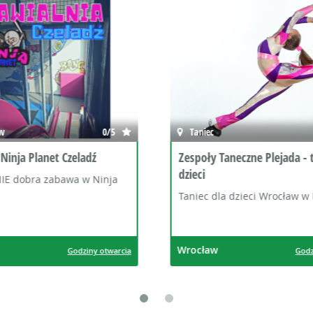
0/5
Umysł
aneczne Plejada - taniec dla
Fabryka Relacji - Strefa Roz
Terapii
a dzieci Wrocław w Plejada
Psychoterapia dla dzieci i m
Szczecin
Godziny otwarcia
God