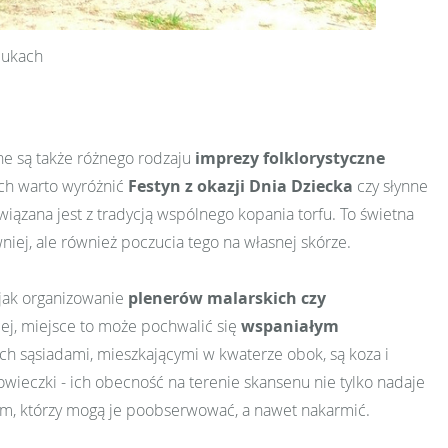
lukach
ane są także różnego rodzaju
imprezy folklorystyczne
ich warto wyróżnić
Festyn z okazji Dnia Dziecka
czy słynne
wiązana jest z tradycją wspólnego kopania torfu. To świetna
wniej, ale również poczucia tego na własnej skórze.
 jak organizowanie
plenerów malarskich czy
cej, miejsce to może pochwalić się
wspaniałym
a ich sąsiadami, mieszkającymi w kwaterze obok, są koza i
owieczki - ich obecność na terenie skansenu nie tylko nadaje
cym, którzy mogą je poobserwować, a nawet nakarmić.