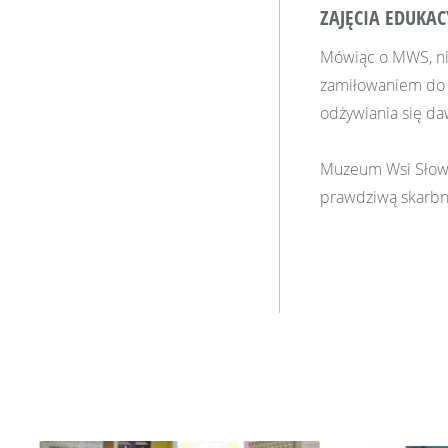
ZAJĘCIA EDUKAC
Mówiąc o MWS, n
zamiłowaniem do 
odżywiania się da
Muzeum Wsi Słowiń
prawdziwą skarbni