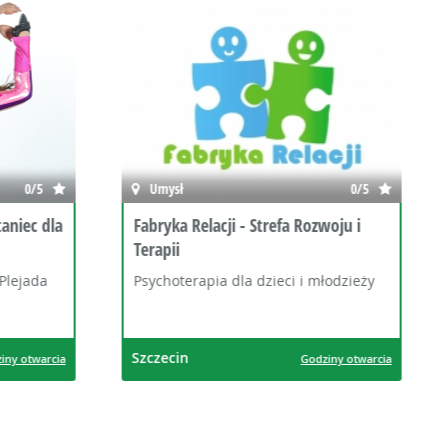
0/5
Świat zwierząt
0/5
woju i
Hipoterapia Słoneczny Stok
Hipoterapia
łodzieży
Nielepice
ziny otwarcia
Godziny otwarcia