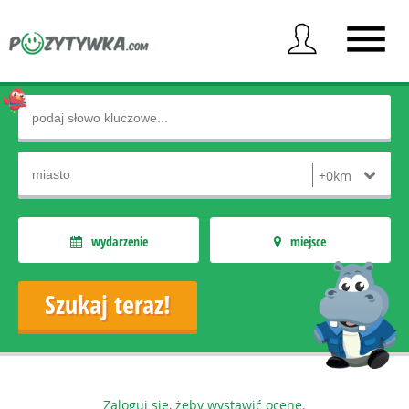
wydarzenie
miejsce
Zaloguj się, żeby wystawić ocenę.