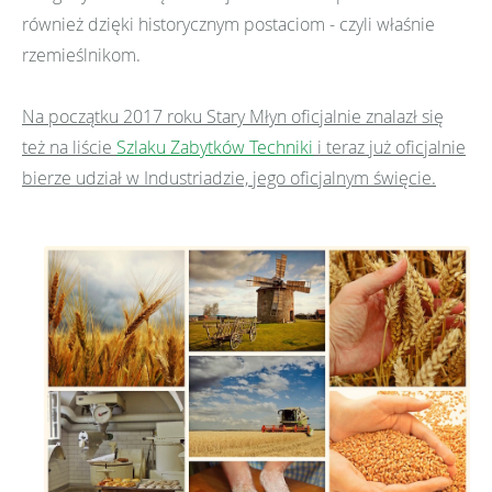
również dzięki historycznym postaciom - czyli właśnie
rzemieślnikom.
Na początku 2017 roku Stary Młyn oficjalnie znalazł się
też na liście
Szlaku Zabytków Techniki
i teraz już oficjalnie
bierze udział w Industriadzie, jego oficjalnym święcie.