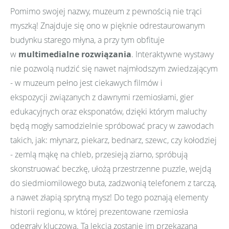
Pomimo swojej nazwy, muzeum z pewnością nie trąci
myszką! Znajduje się ono w pięknie odrestaurowanym
budynku starego młyna, a przy tym obfituje
w
multimedialne rozwiązania
. Interaktywne wystawy
nie pozwolą nudzić się nawet najmłodszym zwiedzającym
- w muzeum pełno jest ciekawych filmów i
ekspozycji związanych z dawnymi rzemiosłami, gier
edukacyjnych oraz eksponatów, dzięki którym maluchy
będą mogły samodzielnie spróbować pracy w zawodach
takich, jak: młynarz, piekarz, bednarz, szewc, czy kołodziej
- zemlą mąkę na chleb, przesieją ziarno, spróbują
skonstruować beczkę, ułożą przestrzenne puzzle, wejdą
do siedmiomilowego buta, zadzwonią telefonem z tarczą,
a nawet złapią sprytną mysz! Do tego poznają elementy
historii regionu, w której prezentowane rzemiosła
odegrały kluczową. Ta lekcja zostanie im przekazana