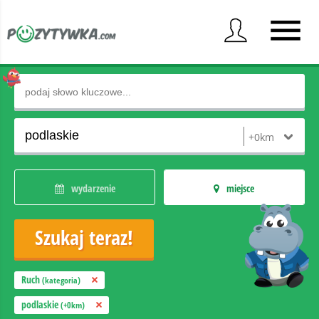
wydarzenie
miejsce
Ruch
(kategoria)
podlaskie
(+0km)