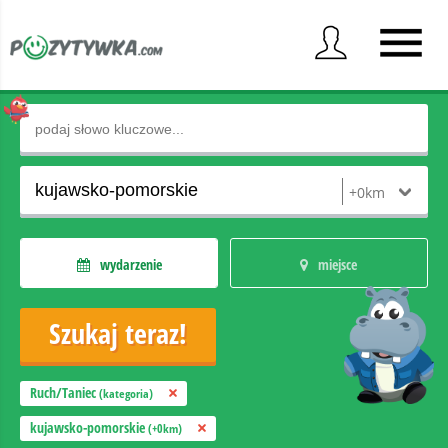
wydarzenie
miejsce
Ruch/Taniec
(kategoria)
kujawsko-pomorskie
(+0km)