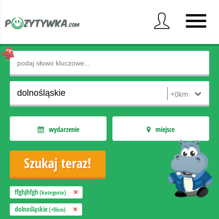
wydarzenie
miejsce
ffghjhfgh
(kategoria)
dolnośląskie
(+0km)